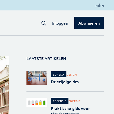
NL
EN
Abonneren
Inloggen
LAATSTE ARTIKELEN
DESIGN
EUREKA
Driezijdige rits
ENERGIE
RECENSIE
Praktische gids voor
thuisbatterijen