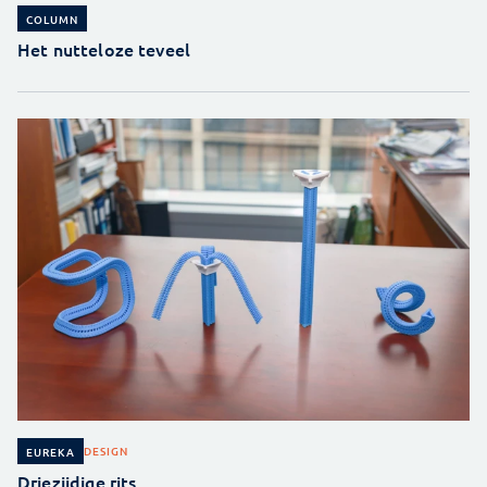
COLUMN
Het nutteloze teveel
DESIGN
EUREKA
Driezijdige rits