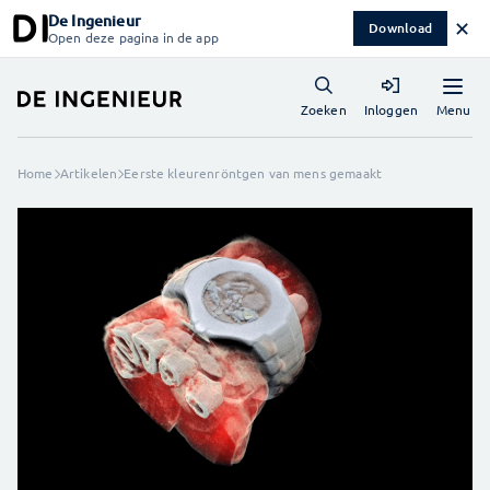
De Ingenieur
✕
Download
Open deze pagina in de app
Menu
Zoeken
Inloggen
Home
Artikelen
Eerste kleurenröntgen van mens gemaakt