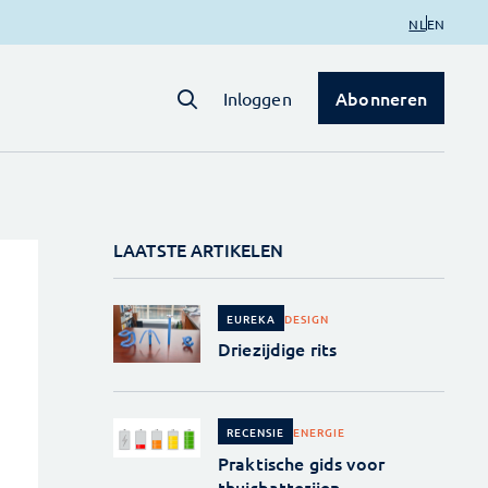
NL
EN
Abonneren
Inloggen
LAATSTE ARTIKELEN
DESIGN
EUREKA
Driezijdige rits
ENERGIE
RECENSIE
Praktische gids voor
thuisbatterijen