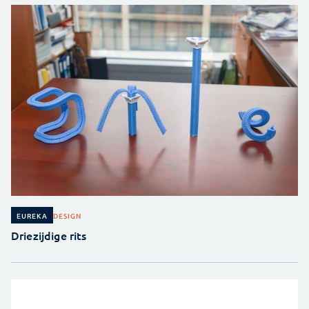
DESIGN
EUREKA
Driezijdige rits