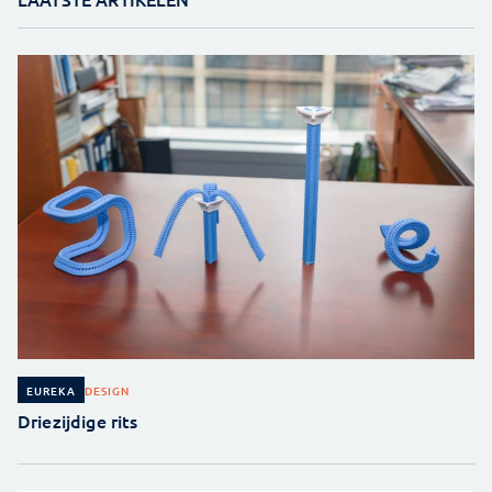
DESIGN
EUREKA
Driezijdige rits