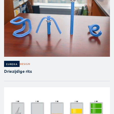
DESIGN
EUREKA
Driezijdige rits