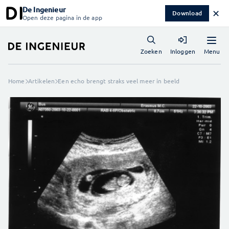
De Ingenieur
✕
Download
Open deze pagina in de app
Menu
Zoeken
Inloggen
Home
Artikelen
Een echo brengt straks veel meer in beeld