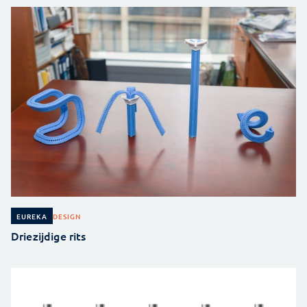
DESIGN
EUREKA
Driezijdige rits