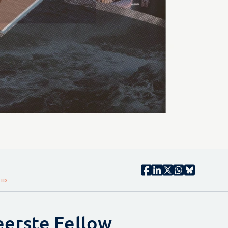
EID
erste Fellow