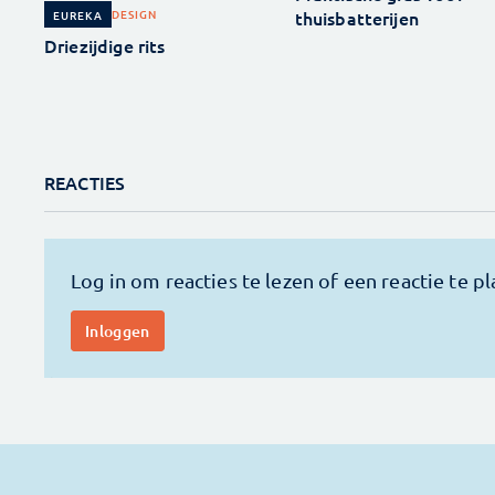
thuisbatterijen
DESIGN
EUREKA
Driezijdige rits
REACTIES