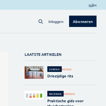
NL
EN
Abonneren
Inloggen
LAATSTE ARTIKELEN
DESIGN
EUREKA
Driezijdige rits
ENERGIE
RECENSIE
Praktische gids voor
thuisbatterijen