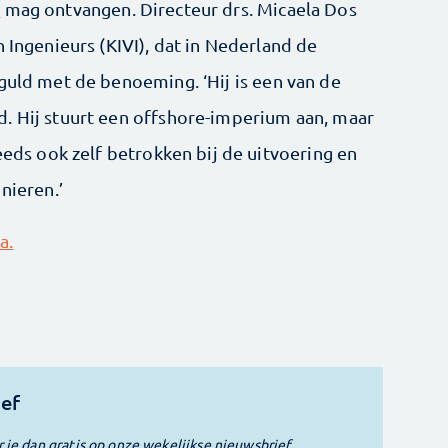
m
mag ontvangen. Directeur drs. Micaela Dos
n Ingenieurs (KIVI), dat in Nederland de
guld met de benoeming. ‘Hij is een van de
. Hij stuurt een offshore-imperium aan, maar
teeds ook zelf betrokken bij de uitvoering en
nieren.’
a.
ief
r je dan gratis op onze wekelijkse nieuwsbrief.