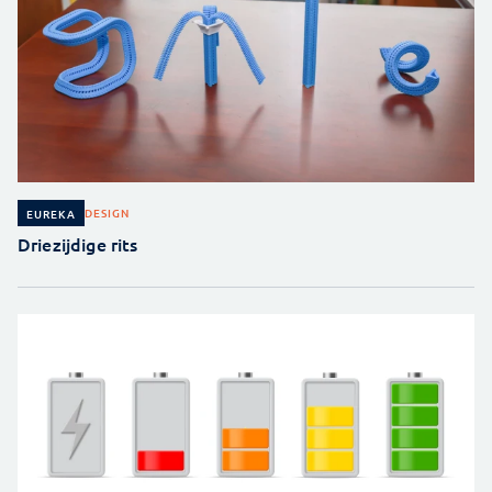
DESIGN
EUREKA
Driezijdige rits