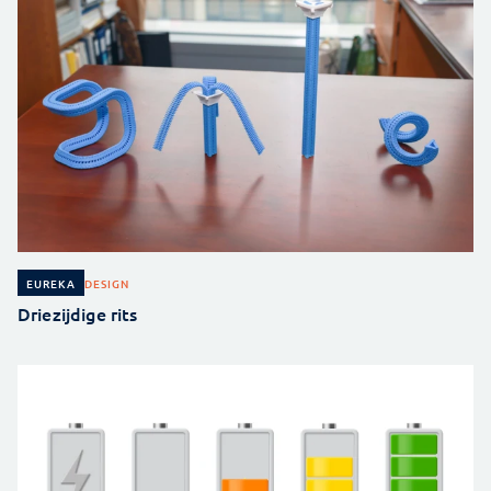
DESIGN
EUREKA
Driezijdige rits