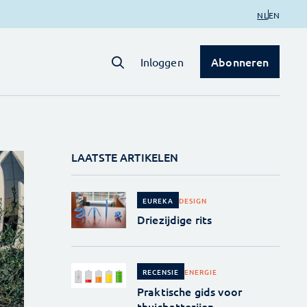
NL
EN
Abonneren
Inloggen
LAATSTE ARTIKELEN
DESIGN
EUREKA
Driezijdige rits
ENERGIE
RECENSIE
Praktische gids voor
thuisbatterijen