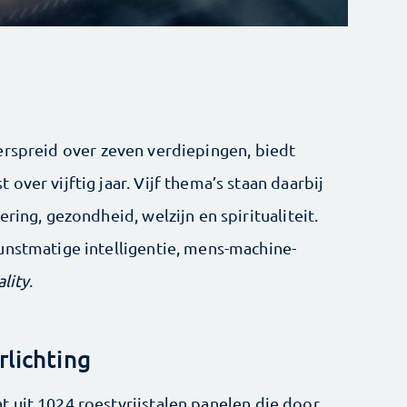
verspreid over zeven verdiepingen, biedt
ver vijftig jaar. Vijf thema’s staan daarbij
ring, gezondheid, welzijn en spiritualiteit.
unstmatige intelligentie, mens-machine-
lity
.
rlichting
 uit 1024 roestvrijstalen panelen die door