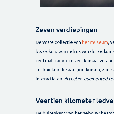
Zeven verdiepingen
De vaste collectie van
het museum
, 
bezoekers een indruk van de toekomst o
centraal: ruimtereizen, klimaatverande
Technieken die aan bod komen, zijn k
interactie en
virtual
en
augmented rea
Veertien kilometer ledve
De buitenkant van het gebouw bestaat