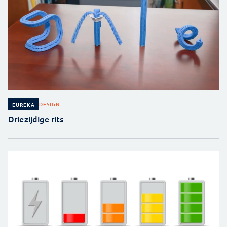
DESIGN
EUREKA
Driezijdige rits