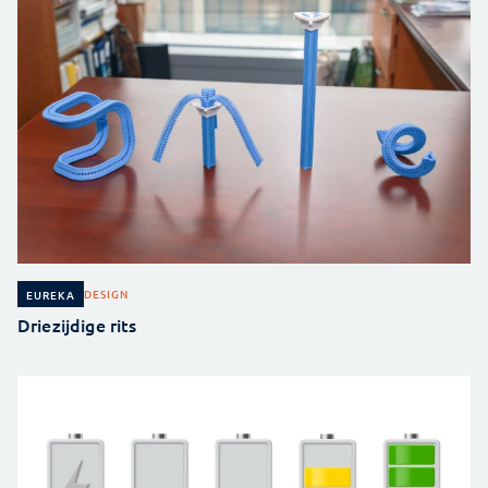
DESIGN
EUREKA
Driezijdige rits