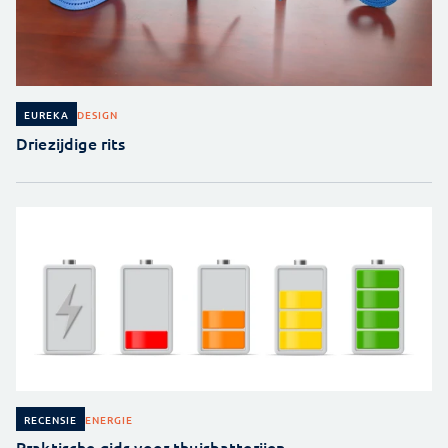
DESIGN
EUREKA
Driezijdige rits
ENERGIE
RECENSIE
Praktische gids voor thuisbatterijen