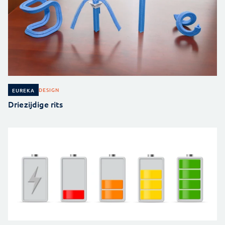
DESIGN
EUREKA
Driezijdige rits