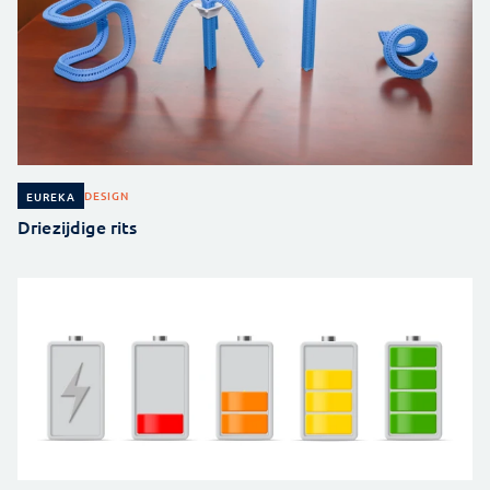
DESIGN
EUREKA
Driezijdige rits