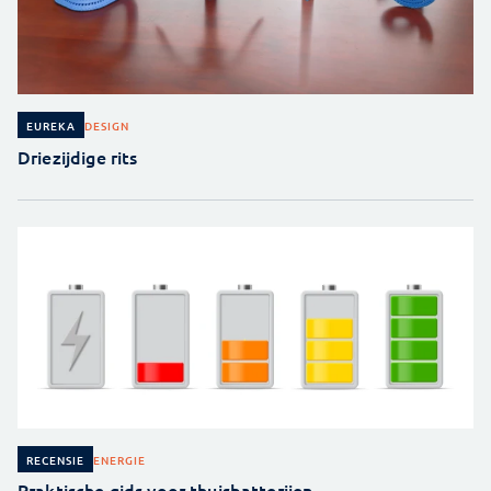
DESIGN
EUREKA
Driezijdige rits
ENERGIE
RECENSIE
Praktische gids voor thuisbatterijen