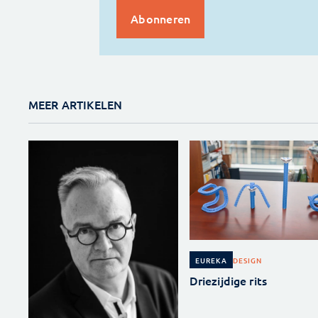
MEER ARTIKELEN
DESIGN
EUREKA
Driezijdige rits