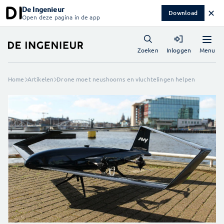
De Ingenieur
✕
Download
Open deze pagina in de app
Menu
Zoeken
Inloggen
Home
Artikelen
Drone moet neushoorns en vluchtelingen helpen