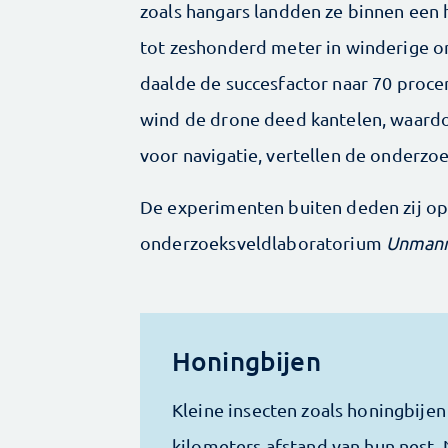
zoals hangars landden ze binnen een 
tot zeshonderd meter in winderige o
daalde de succesfactor naar 70 proce
wind de drone deed kantelen, waardo
voor navigatie, vertellen de onderzo
De experimenten buiten deden zij op
onderzoeksveldlaboratorium
Unmann
Honingbijen
Kleine insecten zoals honingbijen
kilometers afstand van hun nest. 