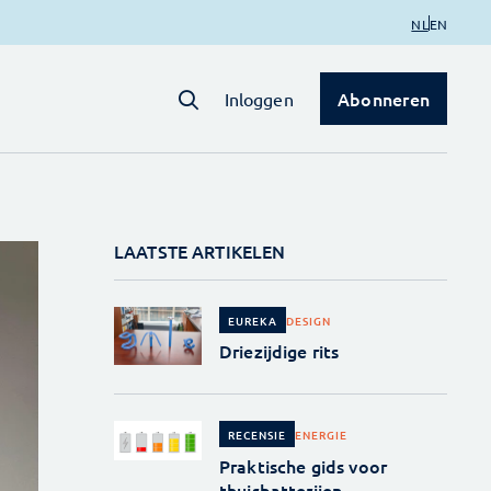
NL
EN
Abonneren
Inloggen
LAATSTE ARTIKELEN
DESIGN
EUREKA
Driezijdige rits
ENERGIE
RECENSIE
Praktische gids voor
thuisbatterijen