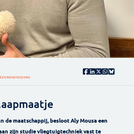
EZONDHEIDSZORG
laapmaatje
an de maatschappij, besloot Aly Mousa een
an zijn studie vliegtuigtechniek vast te