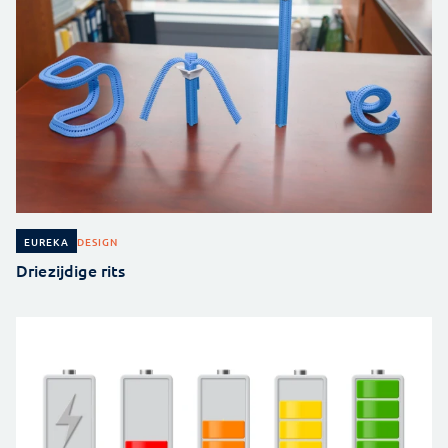
DESIGN
EUREKA
Driezijdige rits