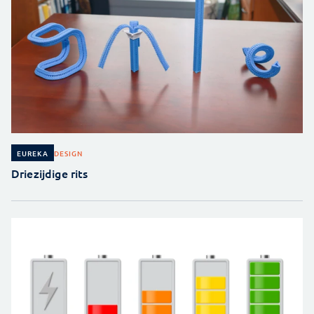
DESIGN
EUREKA
Driezijdige rits