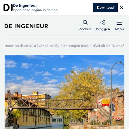
De Ingenieur
✕
Download
Open deze pagina in de app
Menu
Zoeken
Inloggen
Home
Artikelen
Drijvende tandwielen vangen plastic afval uit de rivier af