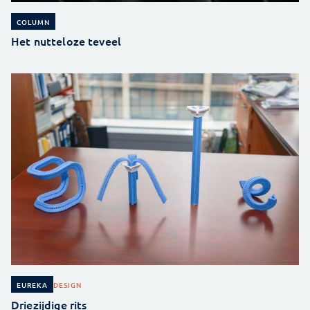
COLUMN
Het nutteloze teveel
DESIGN
EUREKA
Driezijdige rits