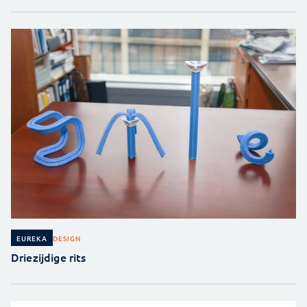
DESIGN
EUREKA
Driezijdige rits