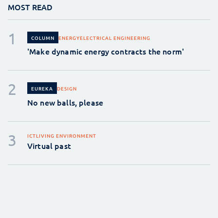
MOST READ
ENERGY
ELECTRICAL ENGINEERING
COLUMN
'Make dynamic energy contracts the norm'
DESIGN
EUREKA
No new balls, please
ICT
LIVING ENVIRONMENT
Virtual past