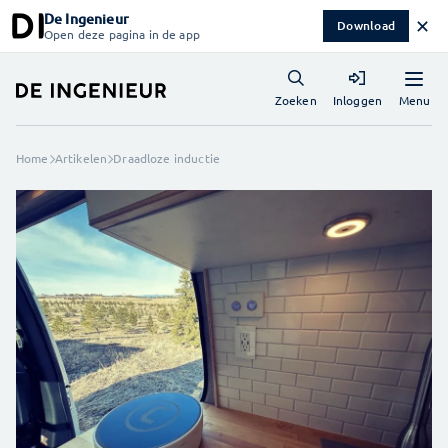
De Ingenieur
✕
Download
Open deze pagina in de app
Menu
Zoeken
Inloggen
Home
Artikelen
Draadloze inductie