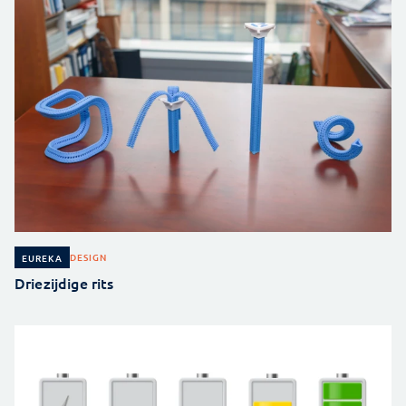
DESIGN
EUREKA
Driezijdige rits