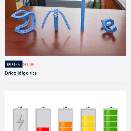
DESIGN
EUREKA
Driezijdige rits