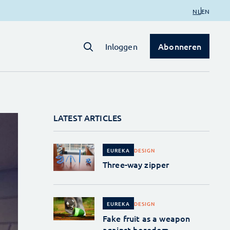
NL
EN
Abonneren
Inloggen
LATEST ARTICLES
DESIGN
EUREKA
Three-way zipper
DESIGN
EUREKA
Fake fruit as a weapon
against boredom