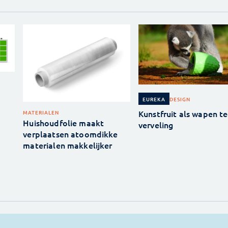
DESIGN
EUREKA
Kunstfruit als wapen t
MATERIALEN
Huishoudfolie maakt
verveling
verplaatsen atoomdikke
materialen makkelijker