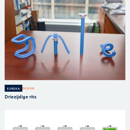
DESIGN
EUREKA
Driezijdige rits