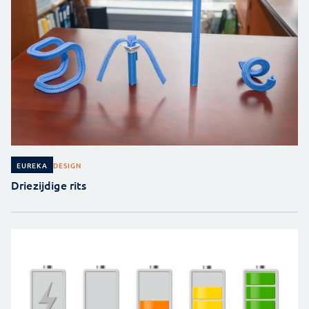
DESIGN
EUREKA
Driezijdige rits