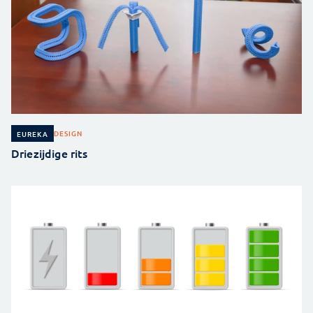
DESIGN
EUREKA
Driezijdige rits