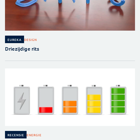
DESIGN
EUREKA
Driezijdige rits
ENERGIE
RECENSIE