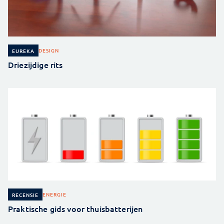
DESIGN
EUREKA
Driezijdige rits
ENERGIE
RECENSIE
Praktische gids voor thuisbatterijen