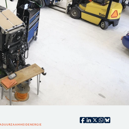
A
DUURZAAMHEID
ENERGIE