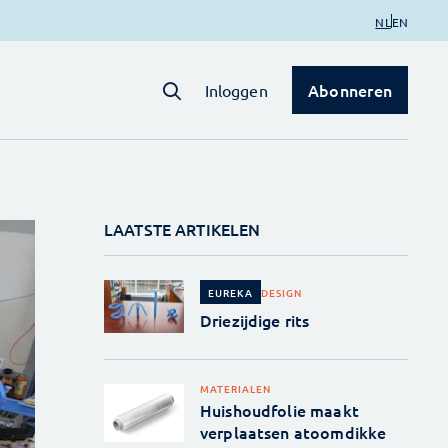
NL
EN
Abonneren
Inloggen
LAATSTE ARTIKELEN
DESIGN
EUREKA
Driezijdige rits
MATERIALEN
Huishoudfolie maakt
verplaatsen atoomdikke