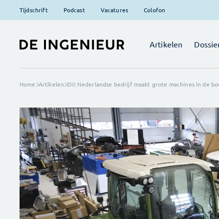
Tijdschrift
Podcast
Vacatures
Colofon
Artikelen
Dossie
Home
Artikelen
Dit Nederlandse bedrijf maakt grote machines in de bo