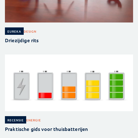
DESIGN
EUREKA
Driezijdige rits
ENERGIE
RECENSIE
Praktische gids voor thuisbatterijen