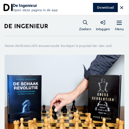
De Ingenieur
✕
Download
Open deze pagina in de app
Menu
Zoeken
Inloggen
Home
Artikelen
Dit eeuwenoude bordspel is populairder dan ooit