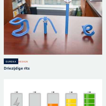
DESIGN
EUREKA
Driezijdige rits