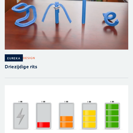
DESIGN
EUREKA
Driezijdige rits