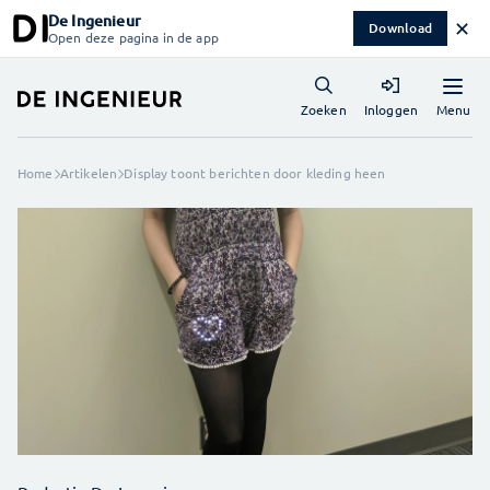
De Ingenieur
✕
Download
Open deze pagina in de app
Menu
Zoeken
Inloggen
Home
Artikelen
Display toont berichten door kleding heen