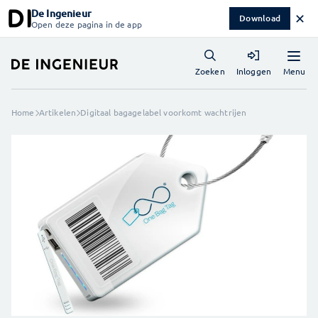
De Ingenieur
✕
Download
Open deze pagina in de app
Menu
Zoeken
Inloggen
Home
Artikelen
Digitaal bagagelabel voorkomt wachtrijen