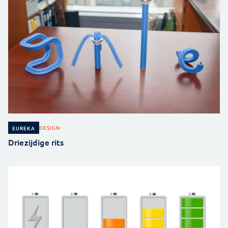
DESIGN
EUREKA
Driezijdige rits