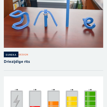
DESIGN
EUREKA
Driezijdige rits