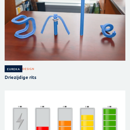
DESIGN
EUREKA
Driezijdige rits