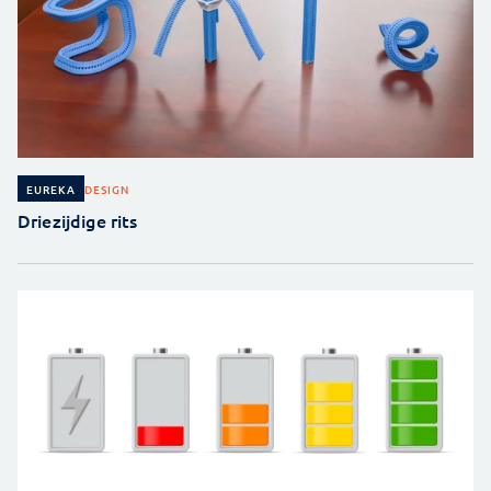
DESIGN
EUREKA
Driezijdige rits