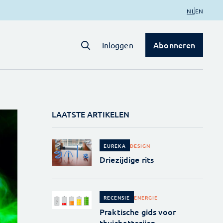
NL
EN
Abonneren
Inloggen
LAATSTE ARTIKELEN
DESIGN
EUREKA
Driezijdige rits
ENERGIE
RECENSIE
Praktische gids voor
thuisbatterijen