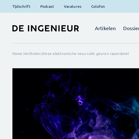
Tijdschrift
Podcast
Vacatures
Colofon
Artikelen
Dossie
Home
Artikelen
Deze elektronische neus ruikt geuren razendsnel