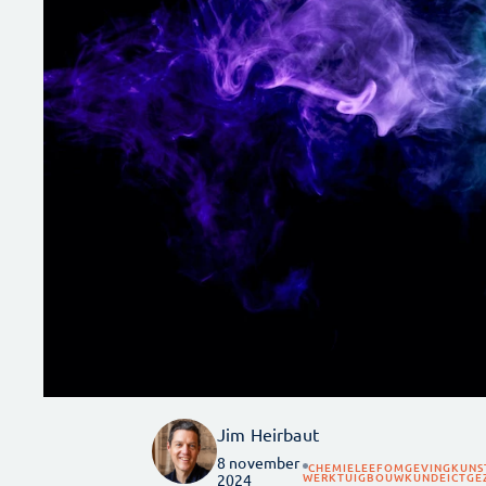
Jim Heirbaut
8 november
CHEMIE
LEEFOMGEVING
KUNS
WERKTUIGBOUWKUNDE
ICT
GE
2024