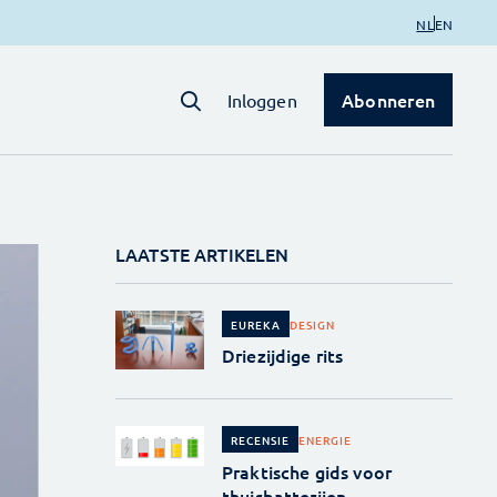
NL
EN
Abonneren
Inloggen
LAATSTE ARTIKELEN
DESIGN
EUREKA
Driezijdige rits
ENERGIE
RECENSIE
Praktische gids voor
thuisbatterijen