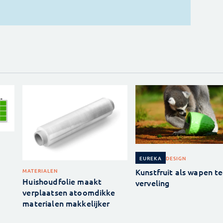
DESIGN
EUREKA
Kunstfruit als wapen t
MATERIALEN
Huishoudfolie maakt
verveling
verplaatsen atoomdikke
materialen makkelijker