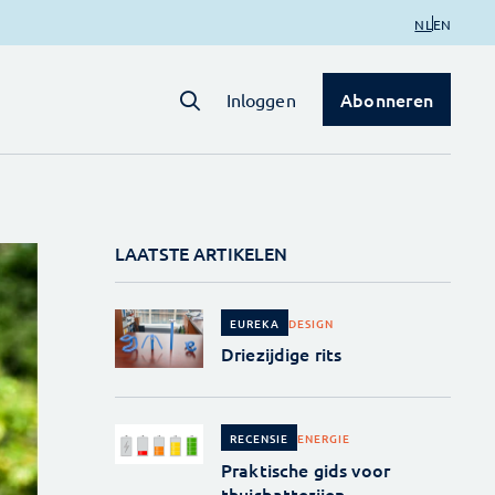
NL
EN
Abonneren
Inloggen
LAATSTE ARTIKELEN
DESIGN
EUREKA
Driezijdige rits
ENERGIE
RECENSIE
Praktische gids voor
thuisbatterijen