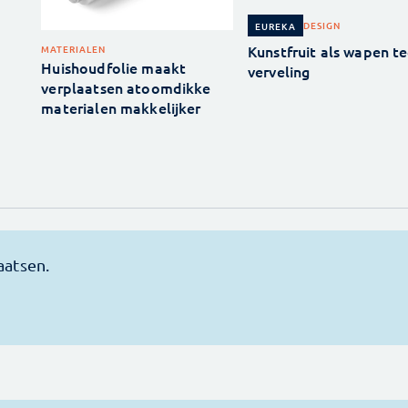
DESIGN
EUREKA
Kunstfruit als wapen t
MATERIALEN
Huishoudfolie maakt
verveling
verplaatsen atoomdikke
materialen makkelijker