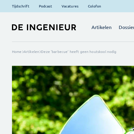
Tijdschrift
Podcast
Vacatures
Colofon
Artikelen
Dossie
Home
Artikelen
Deze 'barbecue' heeft geen houtskool nodig