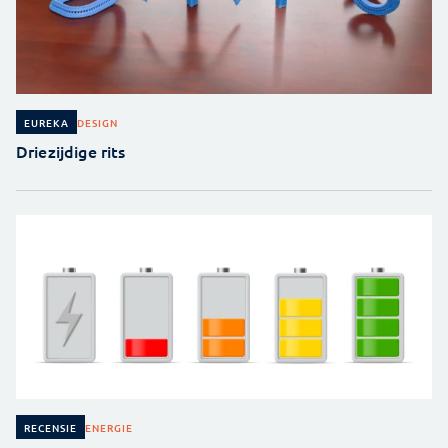
DESIGN
EUREKA
Driezijdige rits
ENERGIE
RECENSIE