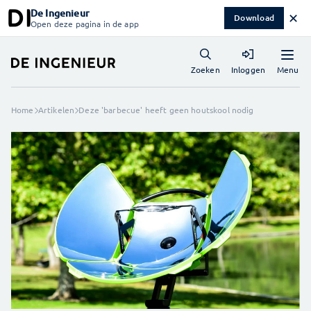
De Ingenieur
✕
Download
Open deze pagina in de app
Menu
Zoeken
Inloggen
Home
Artikelen
Deze 'barbecue' heeft geen houtskool nodig