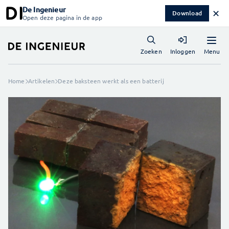
De Ingenieur
✕
Download
Open deze pagina in de app
Menu
Zoeken
Inloggen
Home
Artikelen
Deze baksteen werkt als een batterij