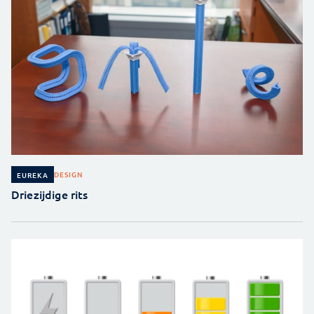
DESIGN
EUREKA
Driezijdige rits