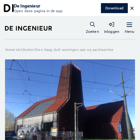
De Ingenieur
✕
Download
Open deze pagina in de app
Menu
Zoeken
Inloggen
Home
Artikelen
Den Haag sluit woningen aan op aardwarmte