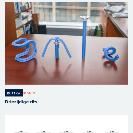
DESIGN
EUREKA
Driezijdige rits