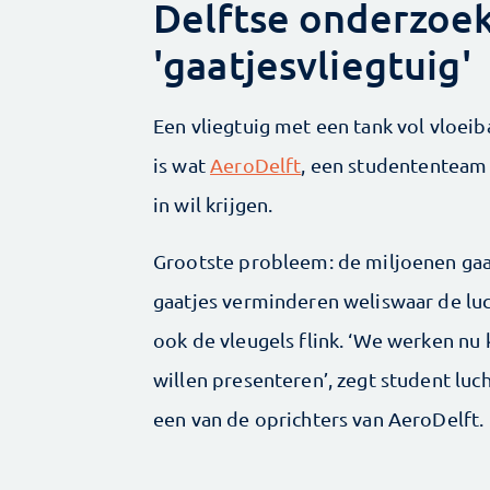
Delftse onderzoek
'gaatjesvliegtuig'
Een vliegtuig met een tank vol vloeib
is wat
AeroDelft
, een studententeam v
in wil krijgen.
Grootste probleem: de miljoenen gaa
­gaatjes verminderen weliswaar de l
ook de vleugels flink. ‘We werken nu 
willen presen­teren’, zegt student luc
een van de oprichters van AeroDelft.