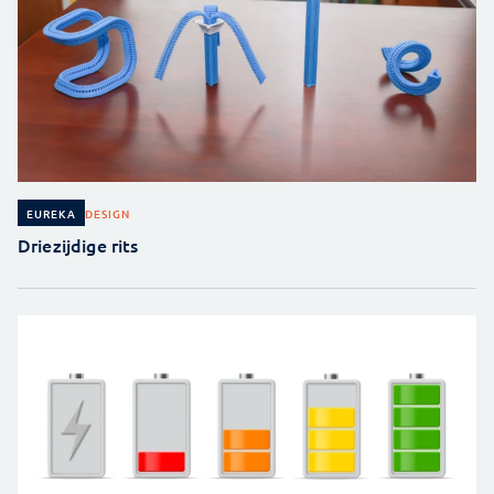
DESIGN
EUREKA
Driezijdige rits