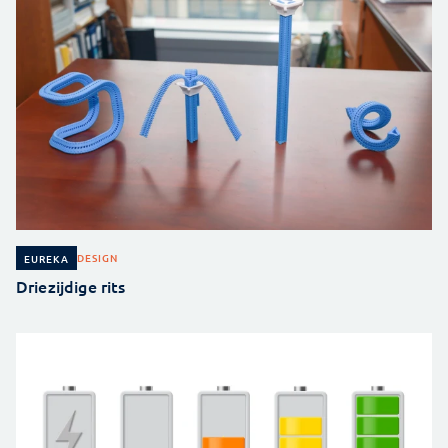
DESIGN
EUREKA
Driezijdige rits