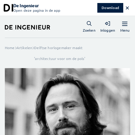
De Ingenieur
✕
Download
Open deze pagina in de app
Menu
Zoeken
Inloggen
Home
Artikelen
Delftse horlogemaker maakt
‘architectuur voor om de pols’