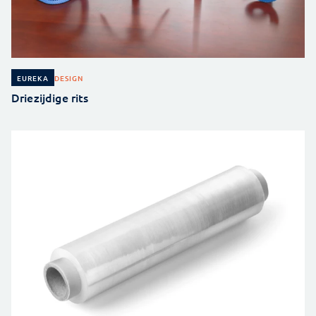
DESIGN
EUREKA
Driezijdige rits