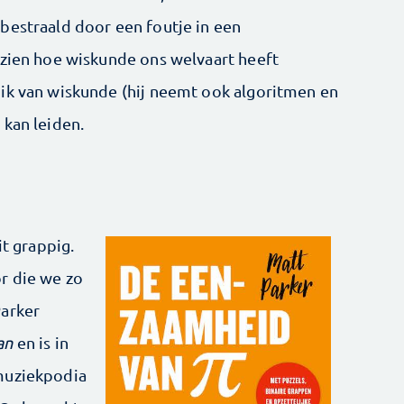
bestraald door een foutje in een
 zien hoe wiskunde ons welvaart heeft
ik van wiskunde (hij neemt ook algoritmen en
 kan leiden.
it grappig.
r die we zo
Parker
an
en is in
muziekpodia