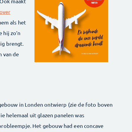
 Ook maakt
 over
 hem als het
 hij zo’n
ig brengt.
n van de
t gebouw in Londen ontwierp (zie de foto boven
 die helemaal uit glazen panelen was
 probleempje. Het gebouw had een concave