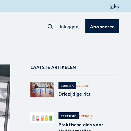
NL
EN
Abonneren
Inloggen
LAATSTE ARTIKELEN
DESIGN
EUREKA
Driezijdige rits
ENERGIE
RECENSIE
Praktische gids voor
thuisbatterijen