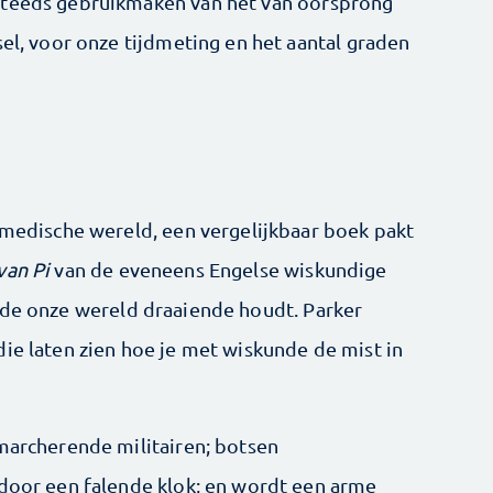
steeds gebruikmaken van het van oorsprong
sel, voor onze tijdmeting en het aantal graden
e medische wereld, een vergelijkbaar boek pakt
van Pi
van de eveneens Engelse wiskundige
nde onze wereld draaiende houdt. Parker
ie laten zien hoe je met wiskunde de mist in
 marcherende militairen; botsen
 door een falende klok; en wordt een arme