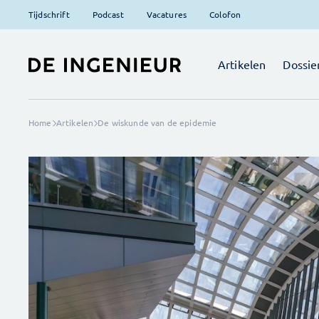
Tijdschrift
Podcast
Vacatures
Colofon
Artikelen
Dossie
Home
Artikelen
De wiskunde van de epidemie