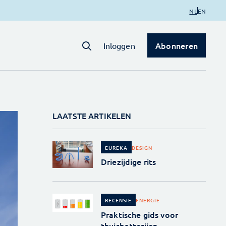
NL
EN
Abonneren
Inloggen
LAATSTE ARTIKELEN
DESIGN
EUREKA
Driezijdige rits
ENERGIE
RECENSIE
Praktische gids voor
thuisbatterijen