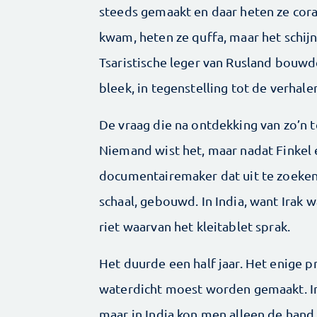
steeds gemaakt en daar heten ze corac
kwam, heten ze quffa, maar het schijnt
Tsaristische leger van Rusland bouwd
bleek, in tegenstelling tot de verhal
De vraag die na ontdekking van zo’n tek
Niemand wist het, maar nadat Finkel 
documentairemaker dat uit te zoeken 
schaal, gebouwd. In India, want Irak w
riet waarvan het kleitablet sprak.
Het duurde een half jaar. Het enige
waterdicht moest worden gemaakt. In 
maar in India kon men alleen de han