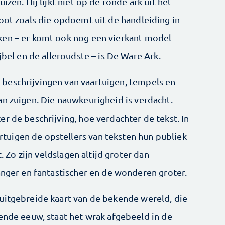
izen. Hij lijkt niet op de ronde ark uit het
boot zoals die opdoemt uit de handleiding in
ken – er komt ook nog een vierkant model
jbel en de alleroudste – is De Ware Ark.
beschrijvingen van vaartuigen, tempels en
an zuigen. Die nauwkeurigheid is verdacht.
r de beschrijving, hoe verdachter de tekst. In
uigen de opstellers van teksten hun publiek
t. Zo zijn veldslagen altijd groter dan
anger en fantastischer en de wonderen groter.
uitgebreide kaart van de bekende wereld, die
iende eeuw, staat het wrak afgebeeld in de