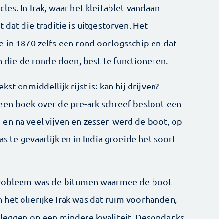
les. In Irak, waar het kleitablet vandaan
 dat die traditie is uitgestorven. Het
e in 1870 zelfs een rond oorlogsschip en dat
en die de ronde doen, best te functioneren.
st onmiddellijk rijst is: kan hij drijven?
een boek over de pre-ark schreef besloot een
en na veel vijven en zessen werd de boot, op
as te gevaarlijk en in India groeide het soort
 probleem was de bitumen waarmee de boot
het olierijke Irak was dat ruim voorhanden,
d leggen op een mindere kwaliteit. Desondanks