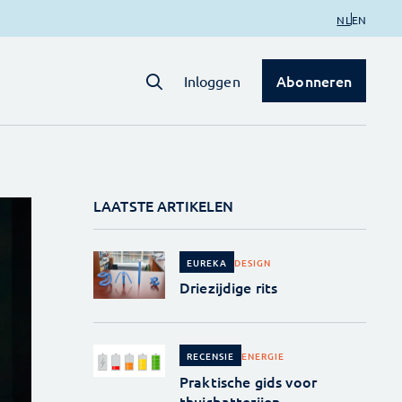
NL
EN
Abonneren
Inloggen
LAATSTE ARTIKELEN
DESIGN
EUREKA
Driezijdige rits
ENERGIE
RECENSIE
Praktische gids voor
thuisbatterijen