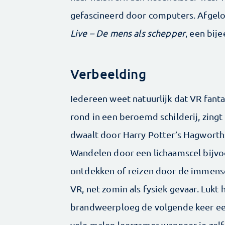
gefascineerd door computers. Afgelo
Live – De mens als schepper
, een bi
Verbeelding
Iedereen weet natuurlijk dat VR fantas
rond in een beroemd schilderij, zingt
dwaalt door Harry Potter’s Hagworth
Wandelen door een lichaamscel bijv
ontdekken of reizen door de immense
VR, net zomin als fysiek gevaar. Lukt
brandweerploeg de volgende keer een 
vele malen leerzamer wanneer je zelf