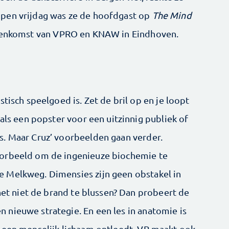
pen vrijdag was ze de hoofdgast op
The Mind
jeenkomst van VPRO en KNAW in Eindhoven.
tisch speelgoed is. Zet de bril op en je loopt
 als een popster voor een uitzinnig publiek of
s. Maar Cruz’ voorbeelden gaan verder.
oorbeeld om de ingenieuze biochemie te
 Melkweg. Dimensies zijn geen obstakel in
 het niet de brand te blussen? Dan probeert de
nieuwe strategie. En een les in anatomie is
 een menselijk lichaam ontleedt. VR maakt ook