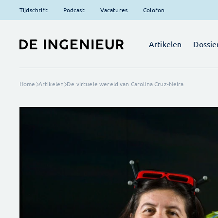
Tijdschrift
Podcast
Vacatures
Colofon
Artikelen
Dossie
Home
Artikelen
De virtuele wereld van Carolina Cruz-Neira