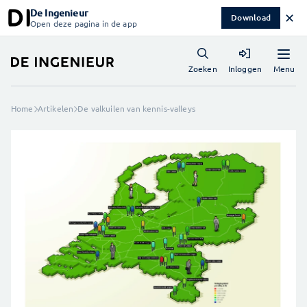
De Ingenieur
✕
Download
Open deze pagina in de app
Menu
Zoeken
Inloggen
Home
Artikelen
De valkuilen van kennis-valleys