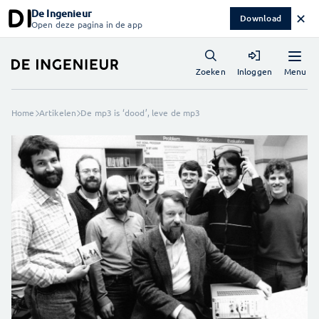
De Ingenieur
✕
Download
Open deze pagina in de app
Menu
Zoeken
Inloggen
Home
Artikelen
De mp3 is ‘dood’, leve de mp3