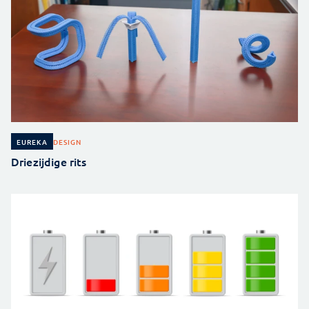
DESIGN
EUREKA
Driezijdige rits