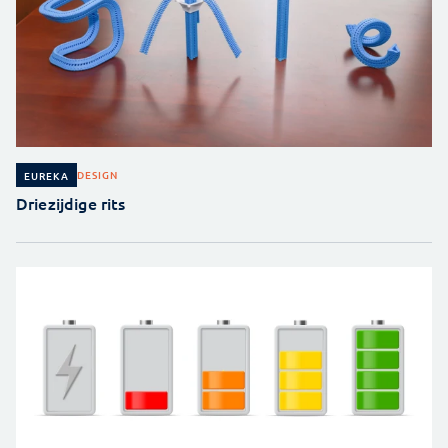
DESIGN
EUREKA
Driezijdige rits