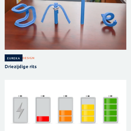
DESIGN
EUREKA
Driezijdige rits