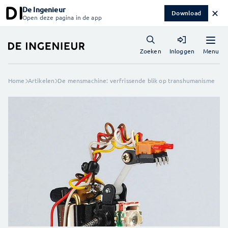
De Ingenieur
✕
Download
Open deze pagina in de app
Menu
Zoeken
Inloggen
Home
Artikelen
De mensmachine: verfrissende blik op transhumanisme