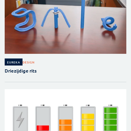
DESIGN
EUREKA
Driezijdige rits