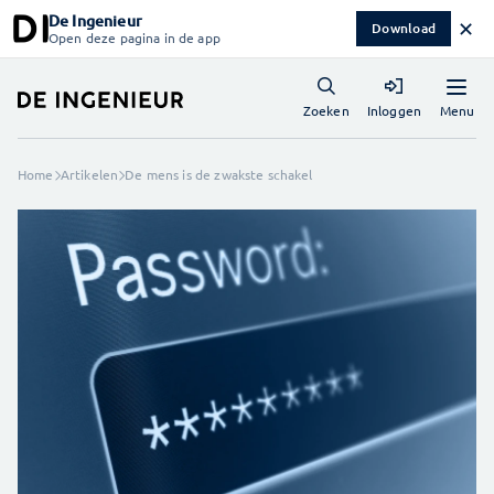
De Ingenieur
✕
Download
Open deze pagina in de app
Menu
Zoeken
Inloggen
Home
Artikelen
De mens is de zwakste schakel