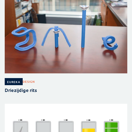
DESIGN
EUREKA
Driezijdige rits