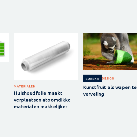
DESIGN
EUREKA
Kunstfruit als wapen t
MATERIALEN
Huishoudfolie maakt
verveling
verplaatsen atoomdikke
materialen makkelijker