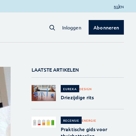
NL
EN
Abonneren
Inloggen
LAATSTE ARTIKELEN
DESIGN
EUREKA
Driezijdige rits
ENERGIE
RECENSIE
Praktische gids voor
thuisbatterijen