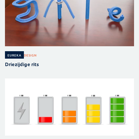
DESIGN
EUREKA
Driezijdige rits