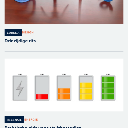
DESIGN
EUREKA
Driezijdige rits
ENERGIE
RECENSIE
Praktische gids voor thuisbatterijen