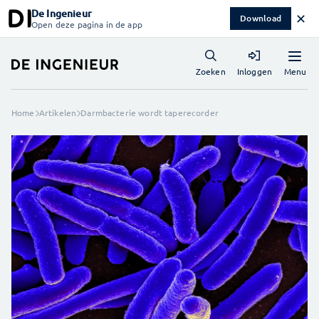
De Ingenieur
✕
Download
Open deze pagina in de app
Menu
Zoeken
Inloggen
Home
Artikelen
Darmbacterie wordt taperecorder