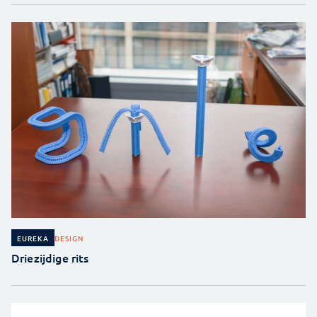
DESIGN
EUREKA
Driezijdige rits